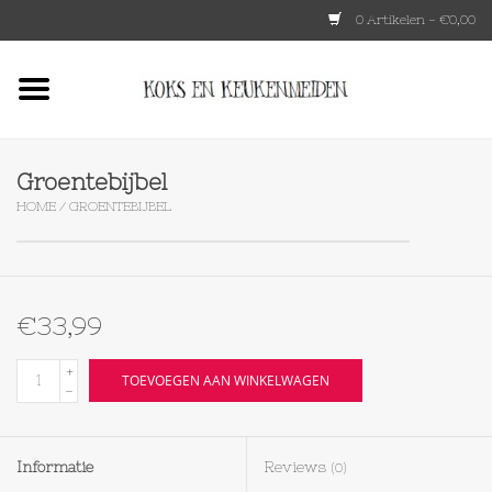
0 Artikelen - €0,00
Home
HKLIVING
Groentebijbel
HOME
/
GROENTEBIJBEL
Le Creuset
Tokyo design
€33,99
Lenta Living
+
TOEVOEGEN AAN WINKELWAGEN
-
OXO
Informatie
Reviews
(0)
Koken