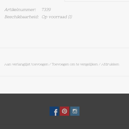
Artikelnummer:
7339
Op Tafel
Beschikbaarheid:
Op voorraad
(1)
Koffie & Thee
Lifestyle
Vroeger
Aan verlanglijst toevoegen
/
Toevoegen om te vergelijken
/
Afdrukken
Keukenspullen
Food
Boeken
Cadeaubon