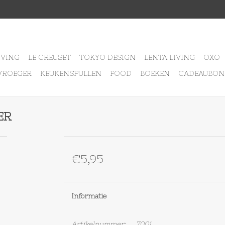
IVING
LE CREUSET
TOKYO DESIGN
LENTA LIVING
OXO
VROEGER
KEUKENSPULLEN
FOOD
BOEKEN
CADEAUBON
ER
€5,95
Informatie
Artikelnummer:
7001