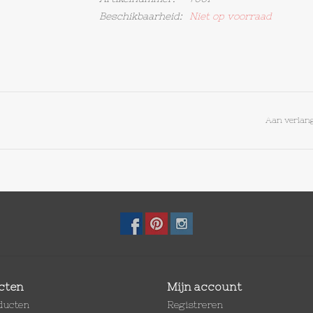
Beschikbaarheid:
Niet op voorraad
Aan verlang
cten
Mijn account
oducten
Registreren