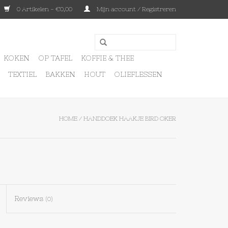
0 Artikelen - €0,00
Mijn account / Registreren
KOKEN
OP TAFEL
KOFFIE & THEE
TEXTIEL
BAKKEN
HOUT
OLIEFLESSEN
HOME
/
HANDDOEK HAAKJE BIRD OKER
Reviews
(0)