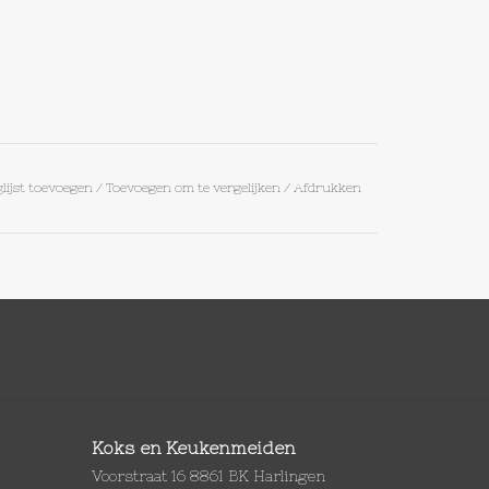
lijst toevoegen
/
Toevoegen om te vergelijken
/
Afdrukken
Koks en Keukenmeiden
Voorstraat 16 8861 BK Harlingen