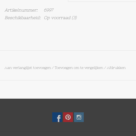
Artikelnummer:
6997
Op Tafel
Beschikbaarheid:
Op voorraad
(3)
Koffie & Thee
Lifestyle
Vroeger
Aan verlanglijst toevoegen
/
Toevoegen om te vergelijken
/
Afdrukken
Keukenspullen
Food
Boeken
Cadeaubon