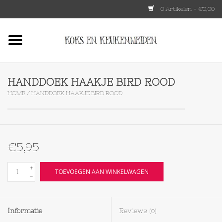
0 Artikelen - €0,00
Home
HKLIVING
HANDDOEK HAAKJE BIRD ROOD
HOME
/
HANDDOEK HAAKJE BIRD ROOD
Le Creuset
Tokyo design
€5,95
Lenta Living
+
TOEVOEGEN AAN WINKELWAGEN
-
OXO
Informatie
Reviews
(0)
Koken