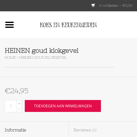
0 Artikelen - €0,00
Home
HKLIVING
HEINEN goud klokgevel
HOME
/
HEINEN GOUD KLOKGEVEL
Le Creuset
Tokyo design
€24,95
Lenta Living
+
TOEVOEGEN AAN WINKELWAGEN
-
OXO
Informatie
Reviews
(0)
Koken