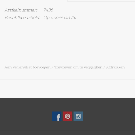
Artikelnummer:
7436
Op Tafel
Beschikbaarheid:
Op voorraad
(3)
Koffie & Thee
Lifestyle
Vroeger
Aan verlanglijst toevoegen
/
Toevoegen om te vergelijken
/
Afdrukken
Keukenspullen
Food
Boeken
Cadeaubon