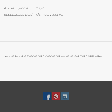
Artikelnummer:
7437
Op Tafel
Beschikbaarheid:
Op voorraad
(4)
Koffie & Thee
Lifestyle
Vroeger
Aan verlanglijst toevoegen
/
Toevoegen om te vergelijken
/
Afdrukken
Keukenspullen
Food
Boeken
Cadeaubon