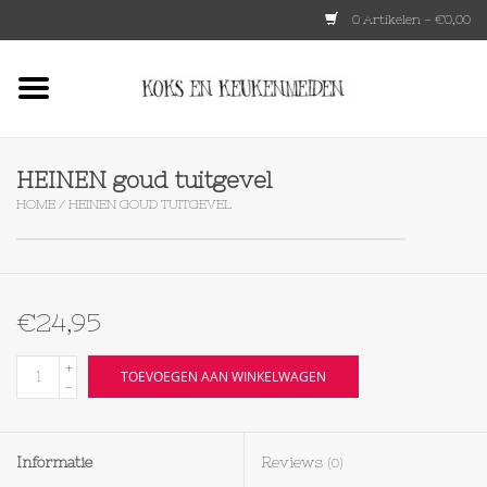
0 Artikelen - €0,00
Home
HKLIVING
HEINEN goud tuitgevel
HOME
/
HEINEN GOUD TUITGEVEL
Le Creuset
Tokyo design
€24,95
Lenta Living
+
TOEVOEGEN AAN WINKELWAGEN
-
OXO
Informatie
Reviews
(0)
Koken