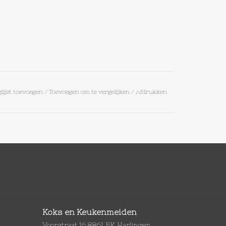
lijst toevoegen
/
Toevoegen om te vergelijken
/
Afdrukken
Koks en Keukenmeiden
Voorstraat 16 8861 BK Harlingen