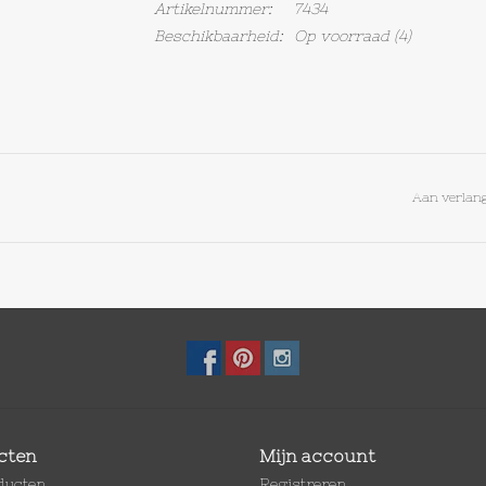
Artikelnummer:
7434
Beschikbaarheid:
Op voorraad
(4)
Aan verlang
cten
Mijn account
oducten
Registreren