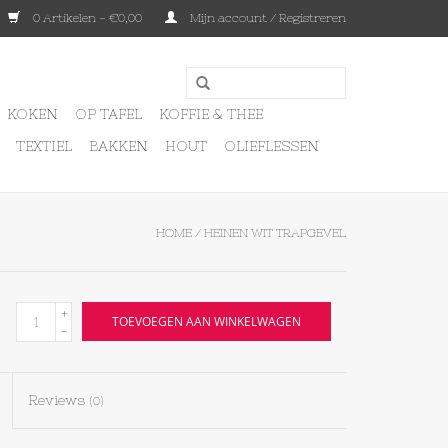
0 Artikelen - €0,00
Mijn account / Registreren
KOKEN
OP TAFEL
KOFFIE & THEE
TEXTIEL
BAKKEN
HOUT
OLIEFLESSEN
HOME
/
HEINEN WIT TRAPGEVEL
+
TOEVOEGEN AAN WINKELWAGEN
-
Reviews
(0)