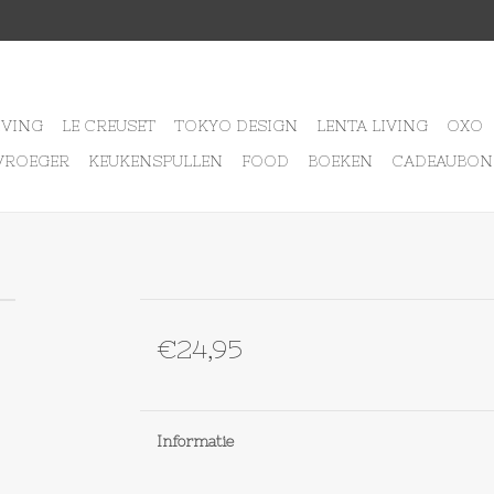
IVING
LE CREUSET
TOKYO DESIGN
LENTA LIVING
OXO
VROEGER
KEUKENSPULLEN
FOOD
BOEKEN
CADEAUBON
€24,95
Informatie