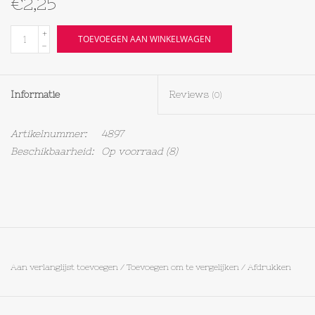
€2,25
Textiel
+
TOEVOEGEN AAN WINKELWAGEN
-
Bakken
Informatie
Reviews
(0)
Hout
Artikelnummer:
4897
Olieflessen
Beschikbaarheid:
Op voorraad
(8)
Aan verlanglijst toevoegen
/
Toevoegen om te vergelijken
/
Afdrukken