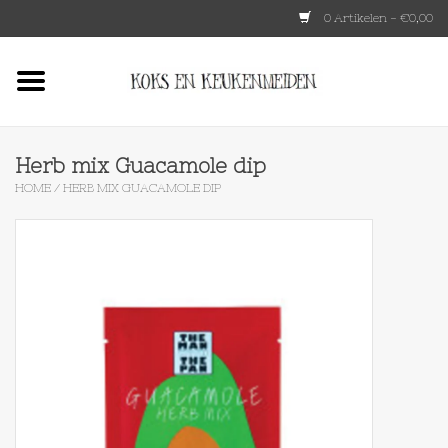
0 Artikelen - €0,00
Home
HKLIVING
Herb mix Guacamole dip
HOME
/
HERB MIX GUACAMOLE DIP
Le Creuset
Tokyo design
Lenta Living
OXO
Koken