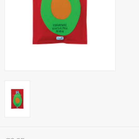
Op Tafel
Koffie & Thee
Lifestyle
Vroeger
Keukenspullen
Food
Boeken
Cadeaubon