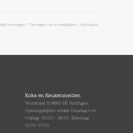
lijst toevoegen
/
Toevoegen om te vergelijken
/
Afdrukken
Koks en Keukenmeiden
Voorstraat 16 8861 BK Harlingen
Openingstijden winkel Dinsdag t/m
vrijdag 10:00 - 18:00 Zaterdag
10.00-17:00