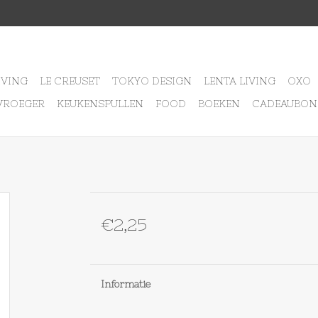
IVING
LE CREUSET
TOKYO DESIGN
LENTA LIVING
OXO
VROEGER
KEUKENSPULLEN
FOOD
BOEKEN
CADEAUBON
€2,25
Informatie