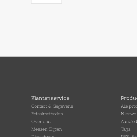
Klantenservice
Produ
Contact & Gegevens
Alle pr
Betaalmethoden
Nieuwe 
Over ons
Aanbie
Messen Slijpen
Tags
Disclaimer
RSS-fe