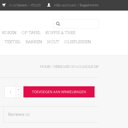
0 Artikelen - €0,00
Mijn account / Registreren
KOKEN
OP TAFEL
KOFFIE & THEE
TEXTIEL
BAKKEN
HOUT
OLIEFLESSEN
HOME
/
HERB MIX GUACAMOLE DIP
+
TOEVOEGEN AAN WINKELWAGEN
-
Reviews
(0)