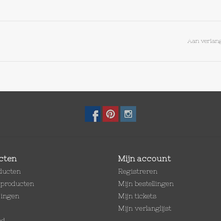
Aan verlang
cten
Mijn account
oducten
Registreren
producten
Mijn bestellingen
dingen
Mijn tickets
Mijn verlanglijst
ed