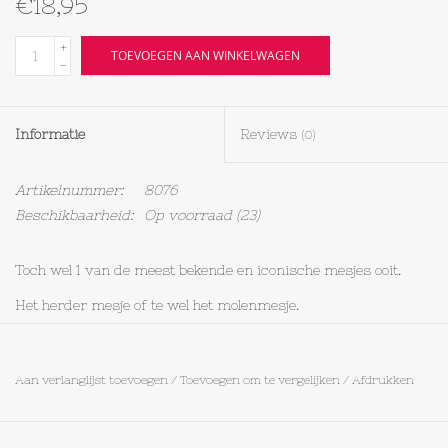
€18,95
Textiel
+
TOEVOEGEN AAN WINKELWAGEN
-
Bakken
Informatie
Reviews
(0)
Hout
Artikelnummer:
8076
Olieflessen
Beschikbaarheid:
Op voorraad
(23)
Toch wel 1 van de meest bekende en iconische mesjes ooit.
Het herder mesje of te wel het molenmesje.
Superscherp, het is carbolstaal dus wel even met de hand
afwassen.
Aan verlanglijst toevoegen
/
Toevoegen om te vergelijken
/
Afdrukken
Ook kan het snijvlak wat verkleuren door gebruik maar dat
hoort bij het carbon en kan geen kwaad.