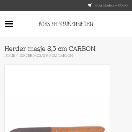
0 Artikelen - €0,00
Home
HKLIVING
Herder mesje 8,5 cm CARBON
HOME
/
HERDER MESJE 8,5 CM CARBON
Le Creuset
Tokyo design
Lenta Living
OXO
Koken