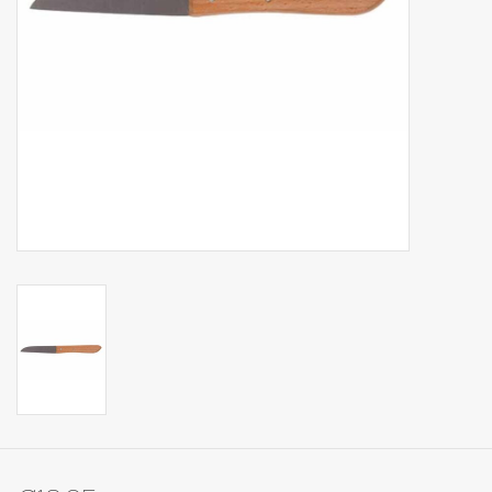
Op Tafel
Koffie & Thee
Lifestyle
Vroeger
Keukenspullen
Food
Boeken
Cadeaubon