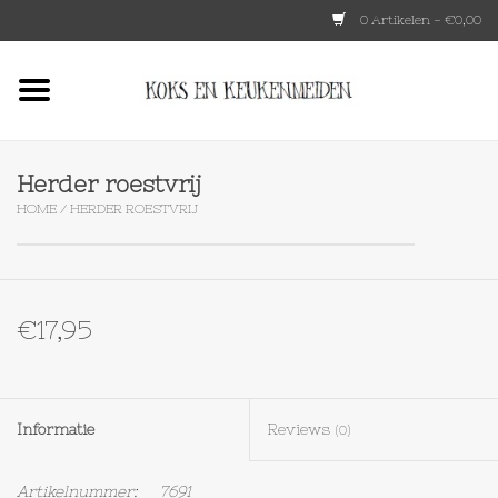
0 Artikelen - €0,00
Home
HKLIVING
Herder roestvrij
HOME
/
HERDER ROESTVRIJ
Le Creuset
Tokyo design
€17,95
Lenta Living
OXO
Informatie
Reviews
(0)
Koken
Artikelnummer:
7691