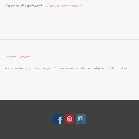
Beschikbaarheid:
Niet op voorraad
Op Tafel
Koffie & Thee
Lifestyle
Robert Herder
Vroeger
Aan verlanglijst toevoegen
/
Toevoegen om te vergelijken
/
Afdrukken
Keukenspullen
Food
Boeken
Cadeaubon