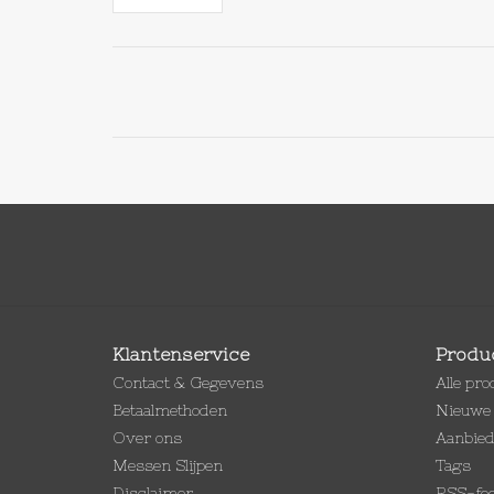
Klantenservice
Produ
Contact & Gegevens
Alle pr
Betaalmethoden
Nieuwe 
Over ons
Aanbie
Messen Slijpen
Tags
Disclaimer
RSS-fe