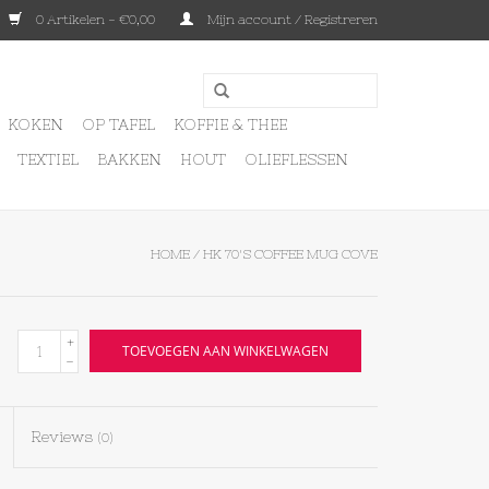
0 Artikelen - €0,00
Mijn account / Registreren
KOKEN
OP TAFEL
KOFFIE & THEE
TEXTIEL
BAKKEN
HOUT
OLIEFLESSEN
HOME
/
HK 70'S COFFEE MUG COVE
+
TOEVOEGEN AAN WINKELWAGEN
-
Reviews
(0)