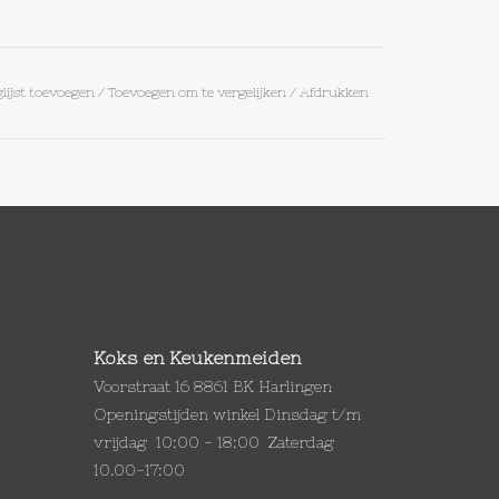
lijst toevoegen
/
Toevoegen om te vergelijken
/
Afdrukken
Koks en Keukenmeiden
Voorstraat 16 8861 BK Harlingen
Openingstijden winkel Dinsdag t/m
vrijdag 10:00 - 18:00 Zaterdag
10.00-17:00