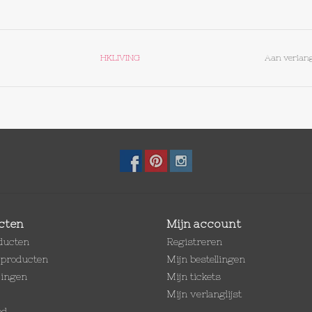
HKLIVING
Aan verlang
cten
Mijn account
oducten
Registreren
producten
Mijn bestellingen
dingen
Mijn tickets
Mijn verlanglijst
ed