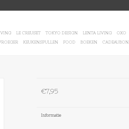
IVING
LE CREUSET
TOKYO DESIGN
LENTA LIVING
OXO
VROEGER
KEUKENSPULLEN
FOOD
BOEKEN
CADEAUBON
€7,95
Informatie