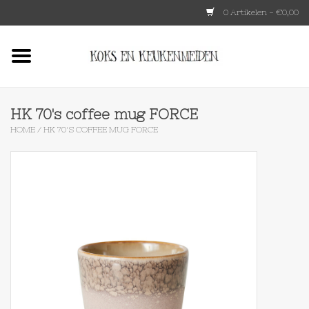
0 Artikelen - €0,00
Home
HKLIVING
HK 70's coffee mug FORCE
HOME
/
HK 70'S COFFEE MUG FORCE
Le Creuset
Tokyo design
Lenta Living
OXO
Koken