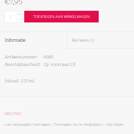
€7,95
Textiel
+
TOEVOEGEN AAN WINKELWAGEN
-
Bakken
Informatie
Reviews
(0)
Hout
Artikelnummer:
6686
Olieflessen
Beschikbaarheid:
Op voorraad
(3)
Inhoud: 230ml
HKLIVING
Aan verlanglijst toevoegen
/
Toevoegen om te vergelijken
/
Afdrukken