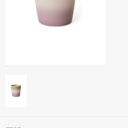
Op Tafel
Koffie & Thee
Lifestyle
Vroeger
Keukenspullen
Food
Boeken
Cadeaubon