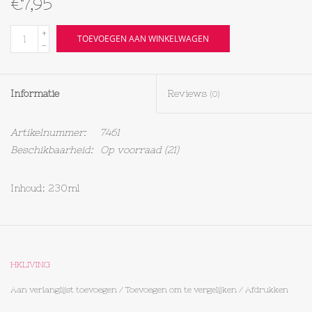
€7,95
Textiel
+
TOEVOEGEN AAN WINKELWAGEN
-
Bakken
Informatie
Reviews
(0)
Hout
Artikelnummer:
7461
Olieflessen
Beschikbaarheid:
Op voorraad
(21)
Inhoud: 230ml
HKLIVING
Aan verlanglijst toevoegen
/
Toevoegen om te vergelijken
/
Afdrukken