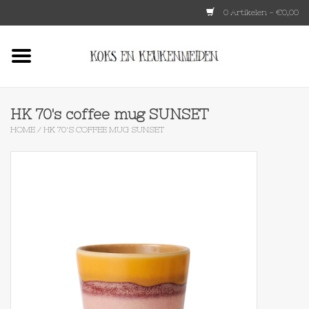
0 Artikelen - €0,00
Home
HKLIVING
HK 70's coffee mug SUNSET
HOME
/
HK 70'S COFFEE MUG SUNSET
Le Creuset
Tokyo design
Lenta Living
OXO
Koken