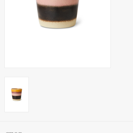
Op Tafel
Koffie & Thee
Lifestyle
Vroeger
Keukenspullen
Food
Boeken
Cadeaubon