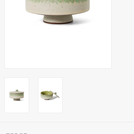
Op Tafel
Koffie & Thee
Lifestyle
Vroeger
Keukenspullen
Food
Boeken
Cadeaubon