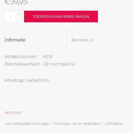
€39,95
Textiel
+
TOEVOEGEN AAN WINKELWAGEN
-
Bakken
Informatie
Reviews
(0)
Hout
Artikelnummer:
8232
Olieflessen
Beschikbaarheid:
Op voorraad
(4)
Afmeting: 14x14x10cm
HKLIVING
Aan verlanglijst toevoegen
/
Toevoegen om te vergelijken
/
Afdrukken