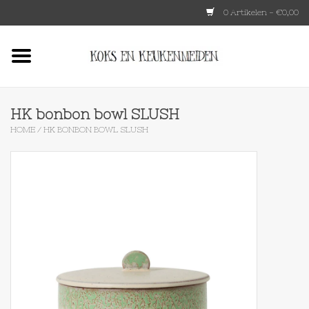
0 Artikelen - €0,00
Home
HKLIVING
HK bonbon bowl SLUSH
HOME
/
HK BONBON BOWL SLUSH
Le Creuset
Tokyo design
Lenta Living
OXO
Koken