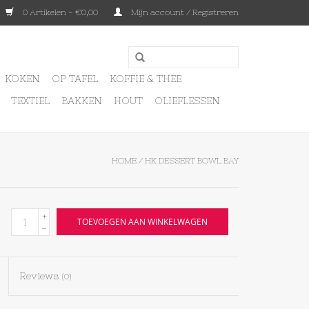
0 Artikelen - €0,00
Mijn account / Registreren
KOKEN
OP TAFEL
KOFFIE & THEE
TEXTIEL
BAKKEN
HOUT
OLIEFLESSEN
HOME
/
HK DESSERT BOWL BAY
+
TOEVOEGEN AAN WINKELWAGEN
-
Reviews
(0)