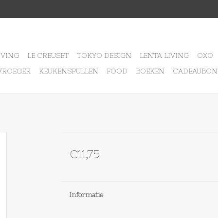
IVING
LE CREUSET
TOKYO DESIGN
LENTA LIVING
OXO
VROEGER
KEUKENSPULLEN
FOOD
BOEKEN
CADEAUBON
€11,75
Informatie