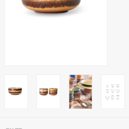
Op Tafel
Koffie & Thee
Lifestyle
Vroeger
Keukenspullen
Food
Boeken
Cadeaubon