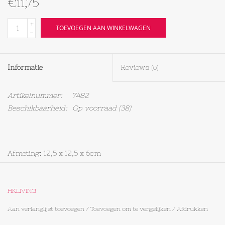
€11,75
Textiel
+
TOEVOEGEN AAN WINKELWAGEN
-
Bakken
Informatie
Reviews
(0)
Hout
Artikelnummer:
7482
Olieflessen
Beschikbaarheid:
Op voorraad
(38)
Afmeting: 12,5 x 12,5 x 6cm
HKLIVING
Aan verlanglijst toevoegen
/
Toevoegen om te vergelijken
/
Afdrukken