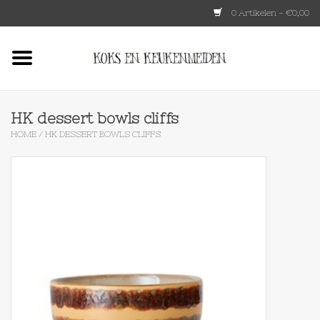
0 Artikelen - €0,00
Home
HKLIVING
HK dessert bowls cliffs
HOME
/
HK DESSERT BOWLS CLIFFS
Le Creuset
Tokyo design
Lenta Living
OXO
Koken