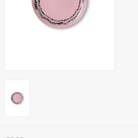
Op Tafel
Koffie & Thee
Lifestyle
Vroeger
Keukenspullen
Food
Boeken
Cadeaubon