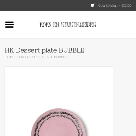
0 Artikelen - €0,00
Home
HKLIVING
HK Dessert plate BUBBLE
HOME
/
HK DESSERT PLATE BUBBLE
Le Creuset
Tokyo design
Lenta Living
OXO
Koken