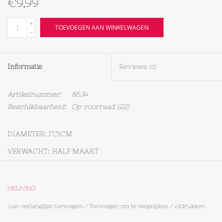
€9,99
Textiel
+
TOEVOEGEN AAN WINKELWAGEN
-
Bakken
Informatie
Reviews
(0)
Hout
Artikelnummer:
8634
Olieflessen
Beschikbaarheid:
Op voorraad
(22)
DIAMETER: 17,5CM
VERWACHT: HALF MAART
HKLIVING
Aan verlanglijst toevoegen
/
Toevoegen om te vergelijken
/
Afdrukken