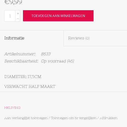
€9,99
Textiel
+
TOEVOEGEN AAN WINKELWAGEN
-
Bakken
Informatie
Reviews
(0)
Hout
Artikelnummer:
8633
Olieflessen
Beschikbaarheid:
Op voorraad
(46)
DIAMETER: 17,5CM
VERWACHT HALF MAART
HKLIVING
Aan verlanglijst toevoegen
/
Toevoegen om te vergelijken
/
Afdrukken