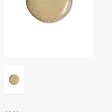
Op Tafel
Koffie & Thee
Lifestyle
Vroeger
Keukenspullen
Food
Boeken
Cadeaubon