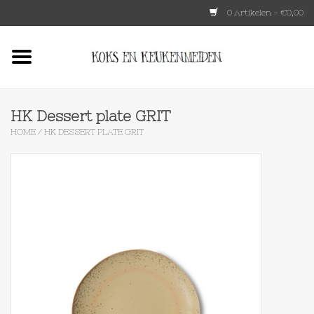
0 Artikelen - €0,00
Home
HKLIVING
HK Dessert plate GRIT
HOME
/
HK DESSERT PLATE GRIT
Le Creuset
Tokyo design
Lenta Living
OXO
Koken