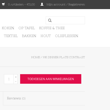
0 Artikelen - €0,00
Mijn account / Registreren
KOKEN
OP TAFEL
KOFFIE & THEE
TEXTIEL
BAKKEN
HOUT
OLIEFLESSEN
HOME
/
HK DINNER PLATE CONTRAST
+
TOEVOEGEN AAN WINKELWAGEN
-
Reviews
(0)