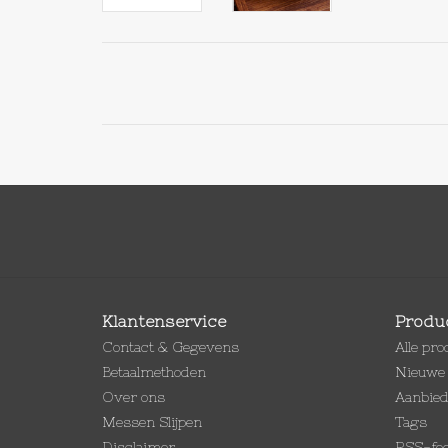
Klantenservice
Produ
Contact & Gegevens
Alle pr
Betaalmethoden
Nieuwe 
Over ons
Aanbie
Messen Slijpen
Tags
Disclaimer
RSS-fe