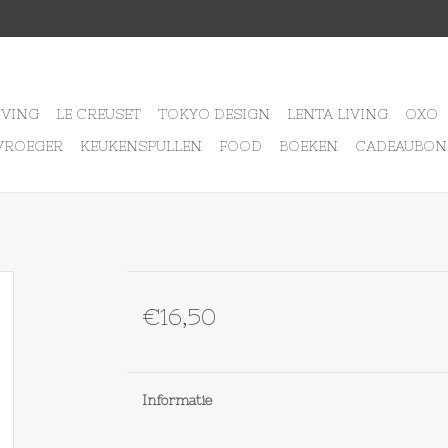
IVING
LE CREUSET
TOKYO DESIGN
LENTA LIVING
OXO
VROEGER
KEUKENSPULLEN
FOOD
BOEKEN
CADEAUBON
€16,50
Informatie