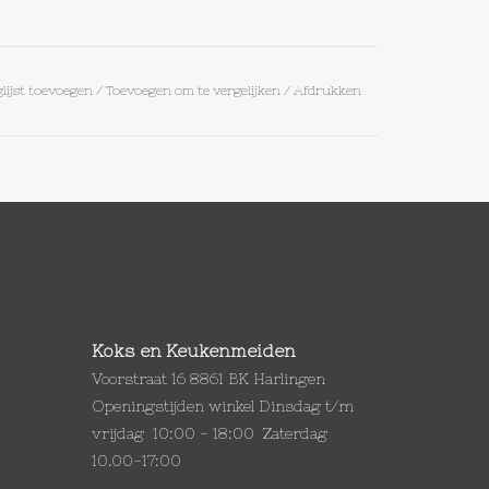
lijst toevoegen
/
Toevoegen om te vergelijken
/
Afdrukken
Koks en Keukenmeiden
Voorstraat 16 8861 BK Harlingen
Openingstijden winkel Dinsdag t/m
vrijdag 10:00 - 18:00 Zaterdag
10.00-17:00