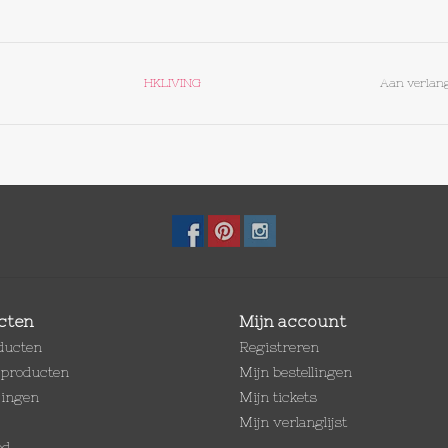
HKLIVING
Aan verlang
cten
Mijn account
oducten
Registreren
producten
Mijn bestellingen
dingen
Mijn tickets
Mijn verlanglijst
ed