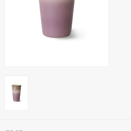
Op Tafel
Koffie & Thee
Lifestyle
Vroeger
Keukenspullen
Food
Boeken
Cadeaubon