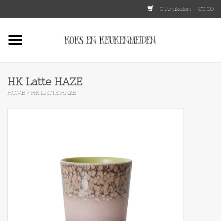
0 Artikelen - €0,00
Home
HKLIVING
HK Latte HAZE
HOME
/
HK LATTE HAZE
Le Creuset
Tokyo design
Lenta Living
OXO
Koken