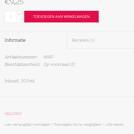
€9,25
Textiel
+
TOEVOEGEN AAN WINKELWAGEN
-
Bakken
Informatie
Reviews
(0)
Hout
Artikelnummer:
6690
Olieflessen
Beschikbaarheid:
Op voorraad
(1)
Inhoud: 300ml
HKLIVING
Aan verlanglijst toevoegen
/
Toevoegen om te vergelijken
/
Afdrukken