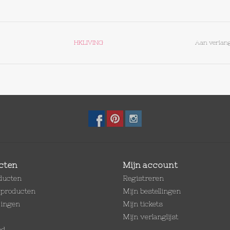
HKLIVING
Aan verlang
cten
Mijn account
oducten
Registreren
producten
Mijn bestellingen
dingen
Mijn tickets
Mijn verlanglijst
ed