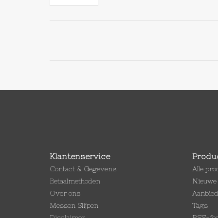
Klantenservice
Produ
Contact & Gegevens
Alle pr
Betaalmethoden
Nieuwe 
Over ons
Aanbie
Messen Slijpen
Tags
Disclaimer
RSS-fe