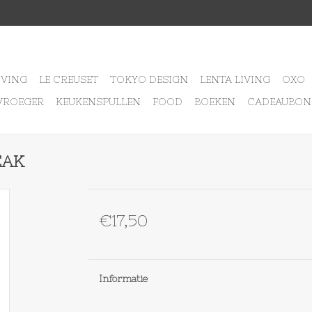
IVING
LE CREUSET
TOKYO DESIGN
LENTA LIVING
OXO
VROEGER
KEUKENSPULLEN
FOOD
BOEKEN
CADEAUBON
EAK
€17,50
Informatie