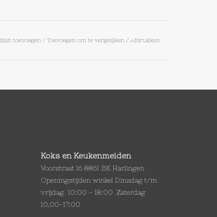
lijst toevoegen
/
Toevoegen om te vergelijken
/
Afdrukken
Koks en Keukenmeiden
Voorstraat 16 8861 BK Harlingen
Openingstijden winkel Dinsdag t/m
vrijdag 10:00 - 18:00 Zaterdag
10.00-17:00