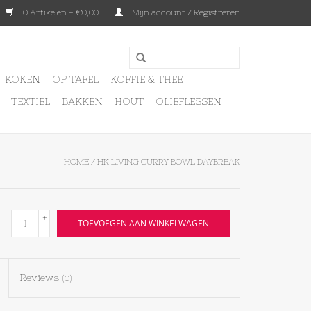
0 Artikelen - €0,00
Mijn account / Registreren
KOKEN
OP TAFEL
KOFFIE & THEE
TEXTIEL
BAKKEN
HOUT
OLIEFLESSEN
HOME
/
HK LIVING CURRY BOWL DAYBREAK
+
TOEVOEGEN AAN WINKELWAGEN
-
Reviews
(0)