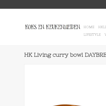
HOME
HKL
LIFESTYLE
HK Living curry bowl DAYBR