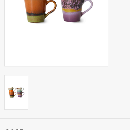
Op Tafel
Koffie & Thee
Lifestyle
Vroeger
Keukenspullen
Food
Boeken
Cadeaubon