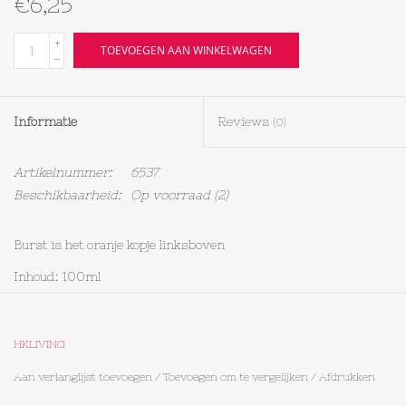
€6,25
Textiel
+
TOEVOEGEN AAN WINKELWAGEN
-
Bakken
Informatie
Reviews
(0)
Hout
Artikelnummer:
6537
Olieflessen
Beschikbaarheid:
Op voorraad
(2)
Burst is het oranje kopje linksboven
Inhoud: 100ml
HKLIVING
Aan verlanglijst toevoegen
/
Toevoegen om te vergelijken
/
Afdrukken