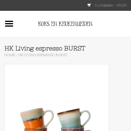
0 Artikelen - €0,00
Home
HKLIVING
HK Living espresso BURST
HOME
/
HK LIVING ESPRESSO BURST
Le Creuset
Tokyo design
Lenta Living
OXO
Koken