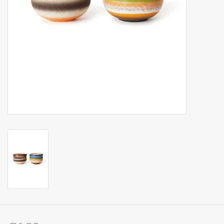
Op Tafel
Koffie & Thee
Lifestyle
Vroeger
Keukenspullen
Food
Boeken
Cadeaubon