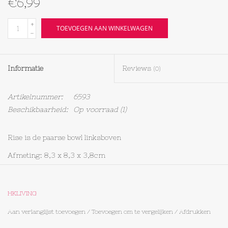
€6,99
Textiel
+
TOEVOEGEN AAN WINKELWAGEN
-
Bakken
Informatie
Reviews
(0)
Hout
Artikelnummer:
6593
Olieflessen
Beschikbaarheid:
Op voorraad
(1)
Rise is de paarse bowl linksboven
Afmeting: 8,3 x 8,3 x 3,8cm
HKLIVING
Aan verlanglijst toevoegen
/
Toevoegen om te vergelijken
/
Afdrukken