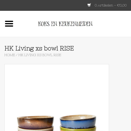
0 Artikelen - €0,00
Home
HKLIVING
HK Living xs bowl RISE
HOME
/
HK LIVING XS BOWL RISE
Le Creuset
Tokyo design
Lenta Living
OXO
Koken