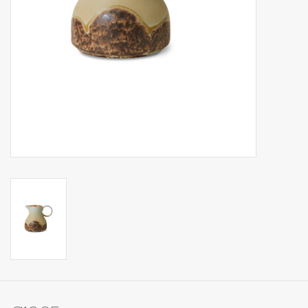
Op Tafel
Koffie & Thee
Lifestyle
Vroeger
Keukenspullen
Food
Boeken
Cadeaubon