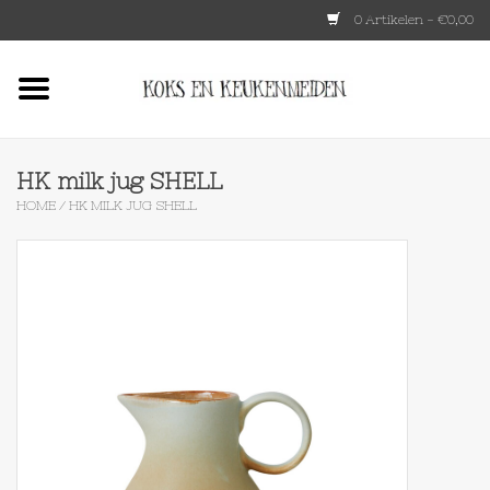
0 Artikelen - €0,00
Home
HKLIVING
HK milk jug SHELL
HOME
/
HK MILK JUG SHELL
Le Creuset
Tokyo design
Lenta Living
OXO
Koken