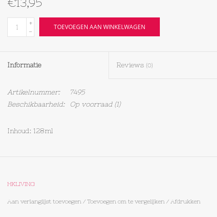
€13,95
Textiel
+
TOEVOEGEN AAN WINKELWAGEN
-
Bakken
Informatie
Reviews
(0)
Hout
Artikelnummer:
7495
Olieflessen
Beschikbaarheid:
Op voorraad
(1)
Inhoud: 128ml
HKLIVING
Aan verlanglijst toevoegen
/
Toevoegen om te vergelijken
/
Afdrukken