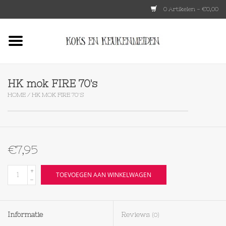
0 Artikelen - €0,00
Home
HKLIVING
HK mok FIRE 70's
HOME
/
HK MOK FIRE 70'S
Le Creuset
Tokyo design
€7,95
Lenta Living
+
TOEVOEGEN AAN WINKELWAGEN
-
OXO
Informatie
Reviews
(0)
Koken