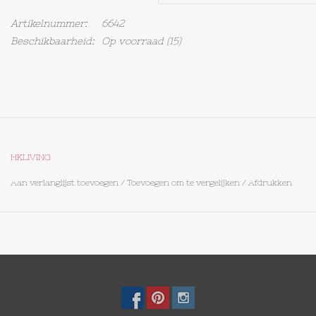
Artikelnummer:
6642
Op Tafel
Beschikbaarheid:
Op voorraad
(15)
Koffie & Thee
Lifestyle
Vroeger
HKLIVING
Aan verlanglijst toevoegen
/
Toevoegen om te vergelijken
/
Afdrukken
Keukenspullen
Food
Boeken
Cadeaubon