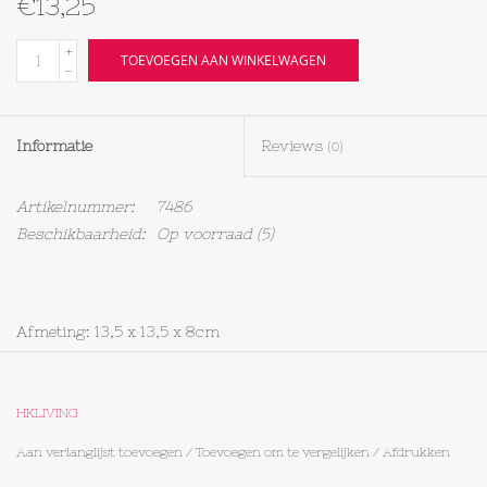
€13,25
Textiel
+
TOEVOEGEN AAN WINKELWAGEN
-
Bakken
Informatie
Reviews
(0)
Hout
Artikelnummer:
7486
Olieflessen
Beschikbaarheid:
Op voorraad
(5)
Afmeting: 13,5 x 13,5 x 8cm
HKLIVING
Aan verlanglijst toevoegen
/
Toevoegen om te vergelijken
/
Afdrukken