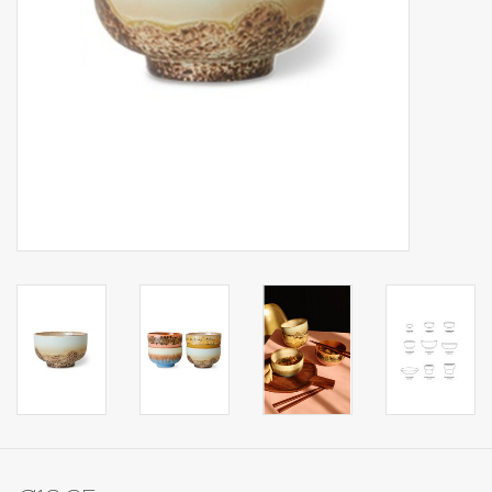
Op Tafel
Koffie & Thee
Lifestyle
Vroeger
Keukenspullen
Food
Boeken
Cadeaubon