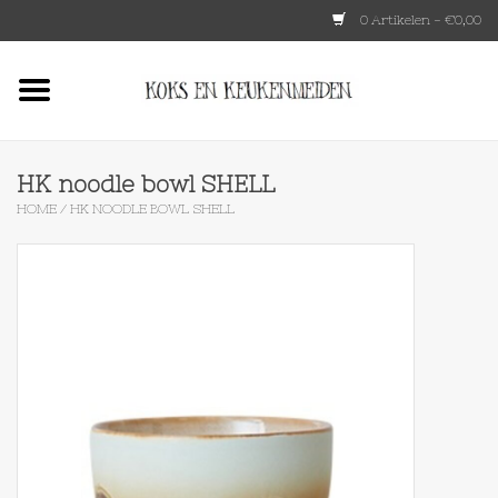
0 Artikelen - €0,00
Home
HKLIVING
HK noodle bowl SHELL
HOME
/
HK NOODLE BOWL SHELL
Le Creuset
Tokyo design
Lenta Living
OXO
Koken