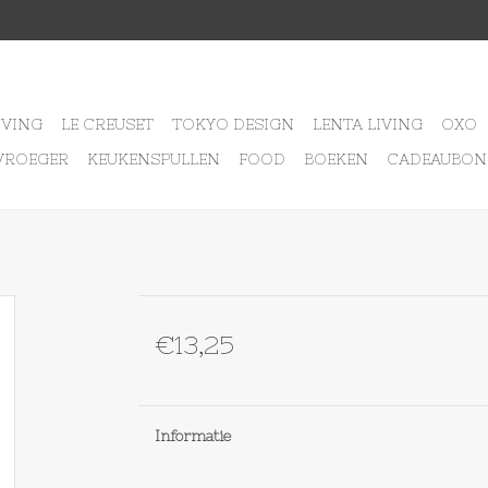
IVING
LE CREUSET
TOKYO DESIGN
LENTA LIVING
OXO
VROEGER
KEUKENSPULLEN
FOOD
BOEKEN
CADEAUBON
€13,25
Informatie