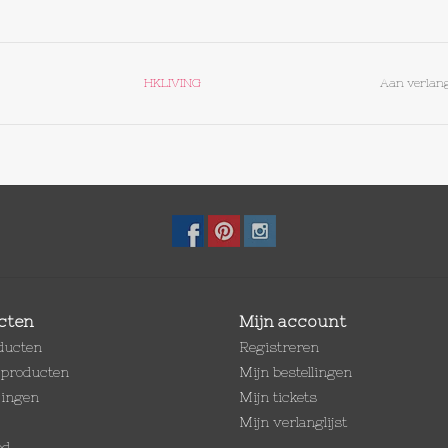
HKLIVING
Aan verlang
cten
Mijn account
oducten
Registreren
producten
Mijn bestellingen
dingen
Mijn tickets
Mijn verlanglijst
ed