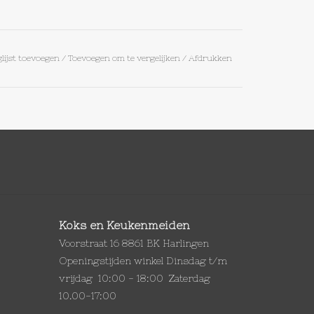
lijst toevoegen
/
Toevoegen om te vergelijken
/
Afdrukken
Koks en Keukenmeiden
Voorstraat 16 8861 BK Harlingen
Openingstijden winkel Dinsdag t/m
vrijdag 10:00 - 18:00 Zaterdag
10.00-17:00