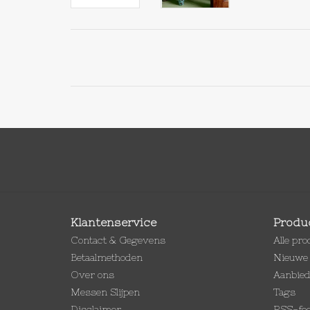
Klantenservice
Produ
Contact & Gegevens
Alle pr
Betaalmethoden
Nieuwe 
Over ons
Aanbie
Messen Slijpen
Tags
Disclaimer
RSS-fe