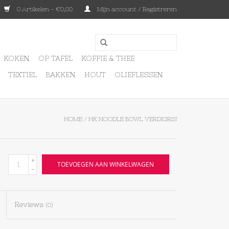
0 Artikelen - €0,00
Mijn account / Registreren
KOKEN
OP TAFEL
KOFFIE & THEE
TEXTIEL
BAKKEN
HOUT
OLIEFLESSEN
HOME
/
HK NOODLE BOWL VERDIGRIS
+
TOEVOEGEN AAN WINKELWAGEN
-
Reviews
(0)