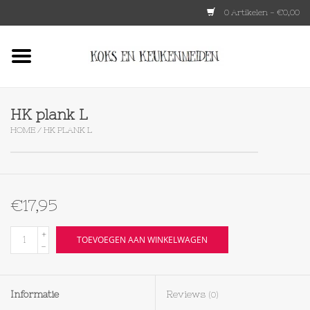
0 Artikelen - €0,00
Home
HKLIVING
HK plank L
HOME
/
HK PLANK L
Le Creuset
Tokyo design
€17,95
Lenta Living
+
TOEVOEGEN AAN WINKELWAGEN
-
OXO
Informatie
Reviews
(0)
Koken