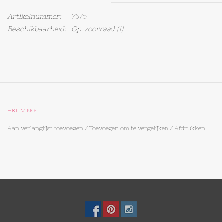
Artikelnummer:
7575
Op Tafel
Beschikbaarheid:
Op voorraad
(1)
Koffie & Thee
Lifestyle
Vroeger
HKLIVING
Aan verlanglijst toevoegen
/
Toevoegen om te vergelijken
/
Afdrukken
Keukenspullen
Food
Boeken
Cadeaubon