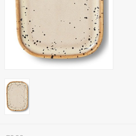
Op Tafel
Koffie & Thee
Lifestyle
Vroeger
Keukenspullen
Food
Boeken
Cadeaubon