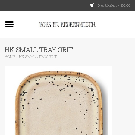
0 Artikelen - €0,00
Home
HKLIVING
HK SMALL TRAY GRIT
HOME
/
HK SMALL TRAY GRIT
Le Creuset
Tokyo design
Lenta Living
OXO
Koken