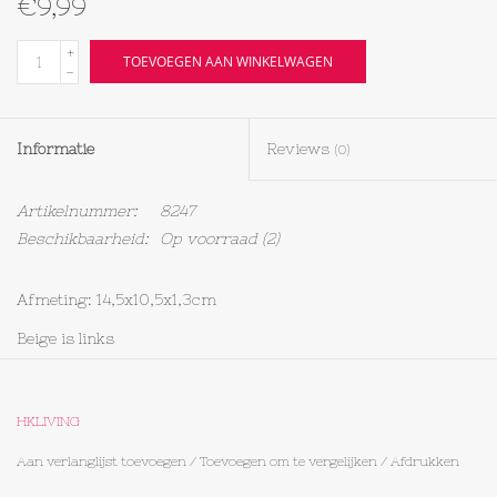
€9,99
Textiel
+
TOEVOEGEN AAN WINKELWAGEN
-
Bakken
Informatie
Reviews
(0)
Hout
Artikelnummer:
8247
Olieflessen
Beschikbaarheid:
Op voorraad
(2)
Afmeting: 14,5x10,5x1,3cm
Beige is links
HKLIVING
Aan verlanglijst toevoegen
/
Toevoegen om te vergelijken
/
Afdrukken