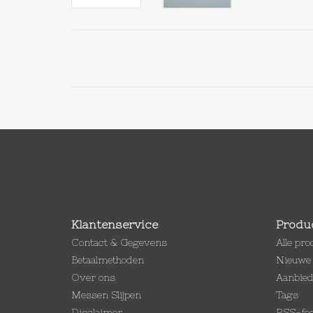
Klantenservice
Produ
Contact & Gegevens
Alle pr
Betaalmethoden
Nieuwe 
Over ons
Aanbie
Messen Slijpen
Tags
Disclaimer
RSS-fe