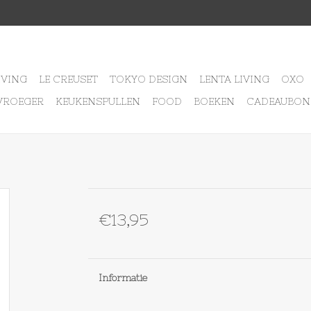
IVING
LE CREUSET
TOKYO DESIGN
LENTA LIVING
OXO
VROEGER
KEUKENSPULLEN
FOOD
BOEKEN
CADEAUBON
€13,95
Informatie