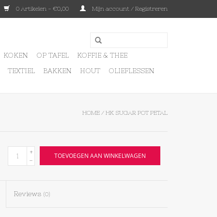
0 Artikelen - €0,00
Mijn account / Registreren
KOKEN
OP TAFEL
KOFFIE & THEE
TEXTIEL
BAKKEN
HOUT
OLIEFLESSEN
HOME
/
HK SUGAR POT PETAL
+
TOEVOEGEN AAN WINKELWAGEN
-
Reviews
(0)