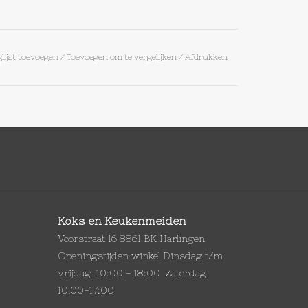
lijst toevoegen
/
Toevoegen om te vergelijken
/
Afdrukken
Koks en Keukenmeiden
Voorstraat 16 8861 BK Harlingen
Openingstijden winkel Dinsdag t/m
vrijdag 10:00 - 18:00 Zaterdag
10.00-17:00