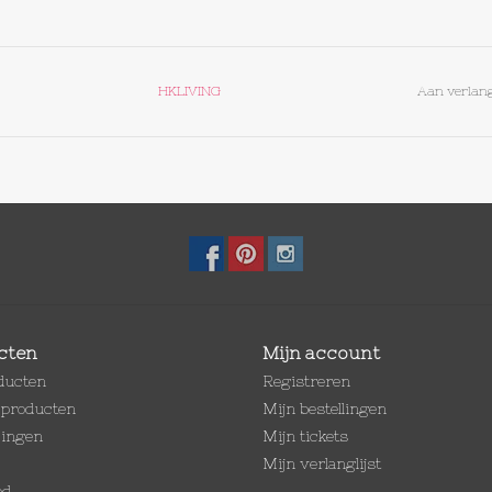
HKLIVING
Aan verlang
cten
Mijn account
oducten
Registreren
producten
Mijn bestellingen
dingen
Mijn tickets
Mijn verlanglijst
ed