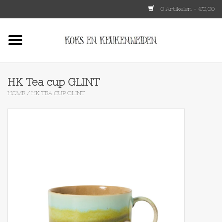
0 Artikelen - €0,00
Home
HKLIVING
HK Tea cup GLINT
HOME
/
HK TEA CUP GLINT
Le Creuset
Tokyo design
Lenta Living
OXO
Koken