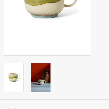
Op Tafel
Koffie & Thee
Lifestyle
Vroeger
Keukenspullen
Food
Boeken
Cadeaubon