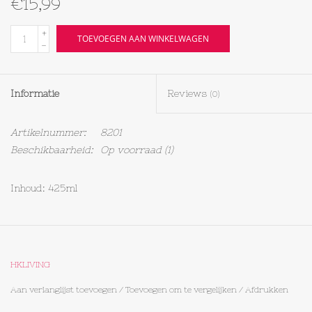
€15,99
Textiel
+
TOEVOEGEN AAN WINKELWAGEN
-
Bakken
Informatie
Reviews
(0)
Hout
Artikelnummer:
8201
Olieflessen
Beschikbaarheid:
Op voorraad
(1)
Inhoud: 425ml
HKLIVING
Aan verlanglijst toevoegen
/
Toevoegen om te vergelijken
/
Afdrukken