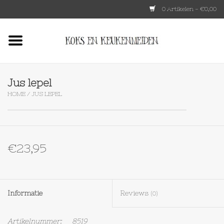
0 Artikelen - €0,00
Home
HKLIVING
Jus lepel
HOME
/
JUS LEPEL
Le Creuset
Tokyo design
€23,95
Lenta Living
OXO
Informatie
Reviews
(0)
Koken
Artikelnummer:
8519