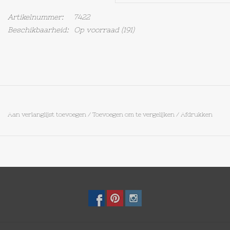
Artikelnummer:
7422
Op Tafel
Beschikbaarheid:
Op voorraad
(191)
Koffie & Thee
Lifestyle
Vroeger
Aan verlanglijst toevoegen
/
Toevoegen om te vergelijken
/
Afdrukken
Keukenspullen
Food
Boeken
Cadeaubon