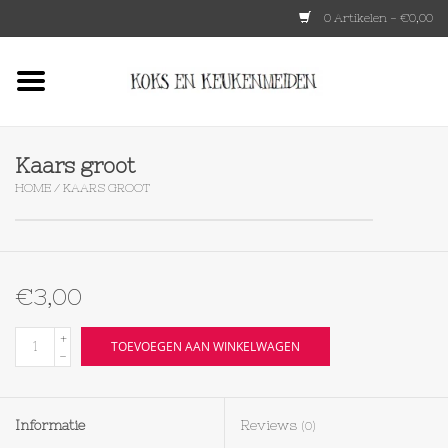
0 Artikelen - €0,00
Home
HKLIVING
Kaars groot
HOME
/
KAARS GROOT
Le Creuset
Tokyo design
€3,00
Lenta Living
+
TOEVOEGEN AAN WINKELWAGEN
-
OXO
Informatie
Reviews
(0)
Koken