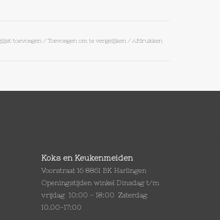
lijst toevoegen
/
Toevoegen om te vergelijken
/
Afdrukken
Koks en Keukenmeiden
Voorstraat 16 8861 BK Harlingen
Openingstijden winkel Dinsdag t/m
vrijdag 10:00 - 18:00 Zaterdag
10.00-17:00