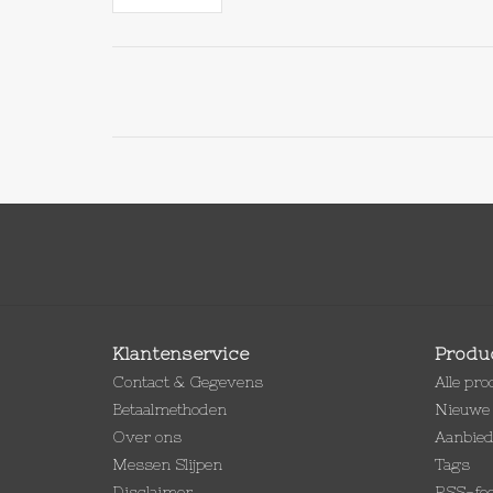
Klantenservice
Produ
Contact & Gegevens
Alle pr
Betaalmethoden
Nieuwe 
Over ons
Aanbie
Messen Slijpen
Tags
Disclaimer
RSS-fe