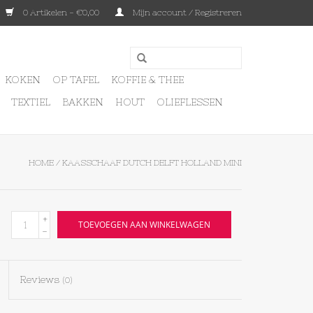
0 Artikelen - €0,00
Mijn account / Registreren
KOKEN
OP TAFEL
KOFFIE & THEE
TEXTIEL
BAKKEN
HOUT
OLIEFLESSEN
HOME
/
KAASSCHAAF DUTCH DELFT HOLLAND MINI
+
TOEVOEGEN AAN WINKELWAGEN
-
Reviews
(0)