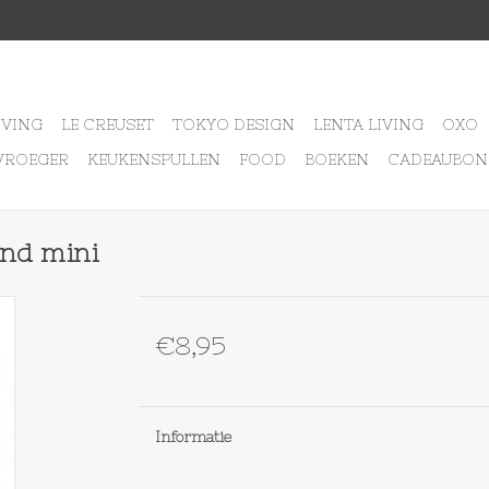
IVING
LE CREUSET
TOKYO DESIGN
LENTA LIVING
OXO
VROEGER
KEUKENSPULLEN
FOOD
BOEKEN
CADEAUBON
and mini
€8,95
Informatie