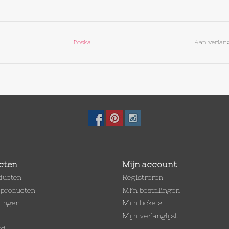
Boska
Aan verlang
cten
Mijn account
oducten
Registreren
producten
Mijn bestellingen
dingen
Mijn tickets
Mijn verlanglijst
ed