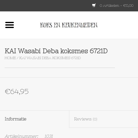
0 Artikelen - €0,00
Home
HKLIVING
KAI Wasabi Deba koksmes 6721D
HOME
/
KAI WASABI DEBA KOKSMES 6721D
Le Creuset
Tokyo design
€64,95
Lenta Living
OXO
Informatie
Reviews
(0)
Koken
Artikelnummer:
1031