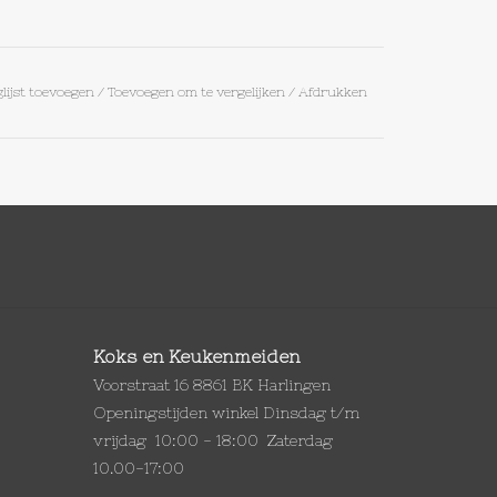
lijst toevoegen
/
Toevoegen om te vergelijken
/
Afdrukken
Koks en Keukenmeiden
Voorstraat 16 8861 BK Harlingen
Openingstijden winkel Dinsdag t/m
vrijdag 10:00 - 18:00 Zaterdag
10.00-17:00