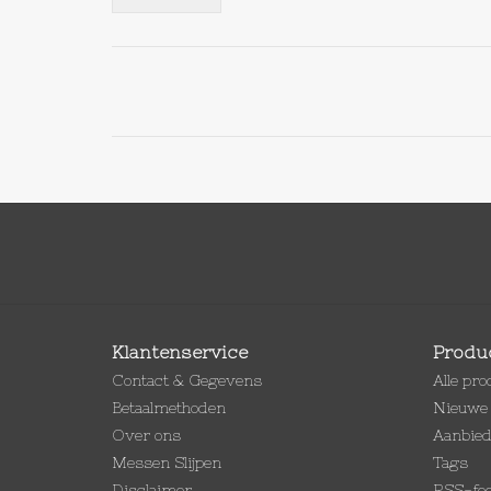
Klantenservice
Produ
Contact & Gegevens
Alle pr
Betaalmethoden
Nieuwe 
Over ons
Aanbie
Messen Slijpen
Tags
Disclaimer
RSS-fe