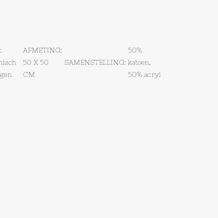
t
AFMETING:
50%
misch
50 X 50
SAMENSTELLING:
katoen,
igen
CM
50% acryl