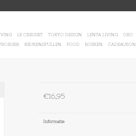
IVING
LE CREUSET
TOKYO DESIGN
LENTA LIVING
OXO
VROEGER
KEUKENSPULLEN
FOOD
BOEKEN
CADEAUBON
€16,95
Informatie