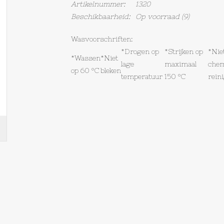
Artikelnummer:
1320
Beschikbaarheid:
Op voorraad
(9)
Wasvoorschriften:
*Drogen op
*Strijken op
*Nie
*Wassen
*Niet
lage
maximaal
che
op 60 °C
bleken
temperatuur
150 °C
rein