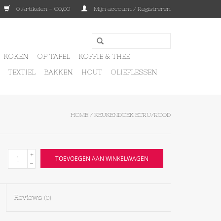
0 Artikelen - €0,00
Mijn account / Registreren
KOKEN
OP TAFEL
KOFFIE & THEE
TEXTIEL
BAKKEN
HOUT
OLIEFLESSEN
HOME
/
KEUKENDOEK ECRU/ROOD
+
TOEVOEGEN AAN WINKELWAGEN
-
Reviews
(0)