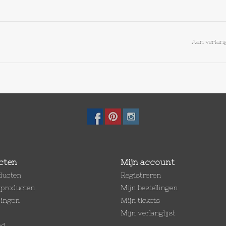
Aan verlang
cten
Mijn account
oducten
Registreren
producten
Mijn bestellingen
dingen
Mijn tickets
Mijn verlanglijst
ed