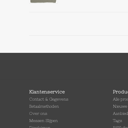
Klantenservice
Produ
Contact & Gegevens
Alle pr
Betaalmethoden
Nieuwe 
Over ons
Aanbie
Messen Slijpen
Tags
Disclaimer
RSS-fe