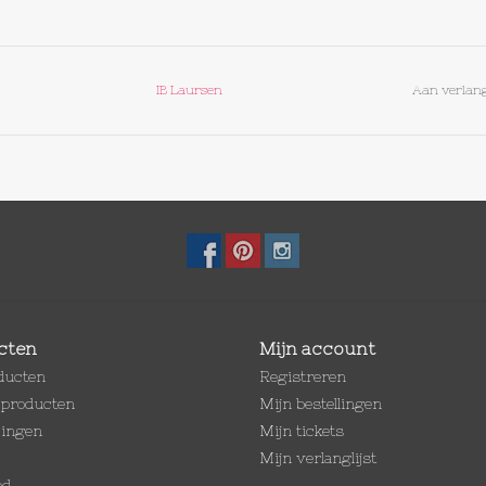
IB Laursen
Aan verlang
cten
Mijn account
oducten
Registreren
producten
Mijn bestellingen
dingen
Mijn tickets
Mijn verlanglijst
ed