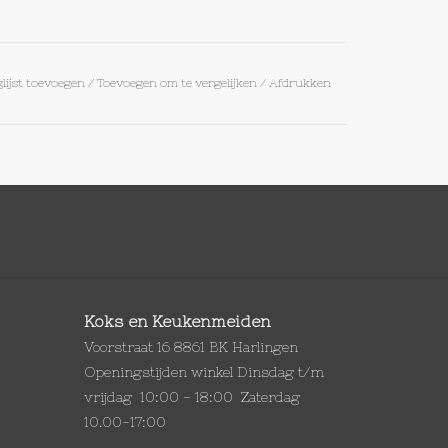
lijst toevoegen
/
Toevoegen om te vergelijken
/
Afdrukken
Koks en Keukenmeiden
Voorstraat 16 8861 BK Harlingen
Openingstijden winkel Dinsdag t/m
vrijdag 10:00 - 18:00 Zaterdag
10.00-17:00