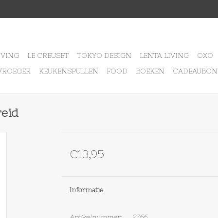
IVING
LE CREUSET
TOKYO DESIGN
LENTA LIVING
OXO
VROEGER
KEUKENSPULLEN
FOOD
BOEKEN
CADEAUBON
eid
€13,95
Informatie
Artikelnummer:
2766