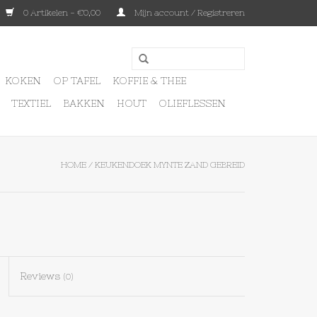
0 Artikelen - €0,00
Mijn account / Registreren
KOKEN
OP TAFEL
KOFFIE & THEE
TEXTIEL
BAKKEN
HOUT
OLIEFLESSEN
HOME
/
KEUKENDOEK MYNTE ZAND GEBREID
Reviews
(0)