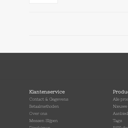
Klantenservice
Produ
Contact & Gegevens
Alle pr
Betaalmethoden
Nieuwe 
Over ons
Aanbie
Messen Slijpen
Tags
Disclaimer
RSS-fe