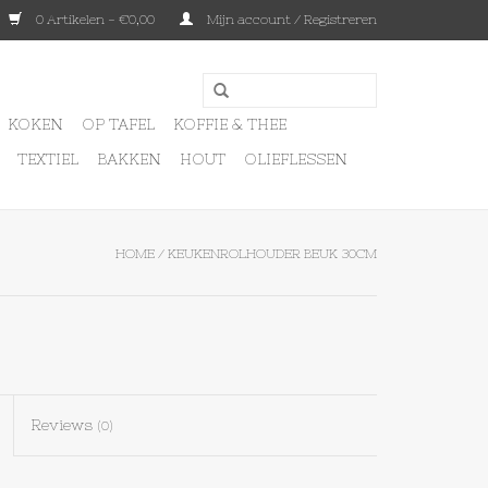
0 Artikelen - €0,00
Mijn account / Registreren
KOKEN
OP TAFEL
KOFFIE & THEE
TEXTIEL
BAKKEN
HOUT
OLIEFLESSEN
HOME
/
KEUKENROLHOUDER BEUK 30CM
Reviews
(0)