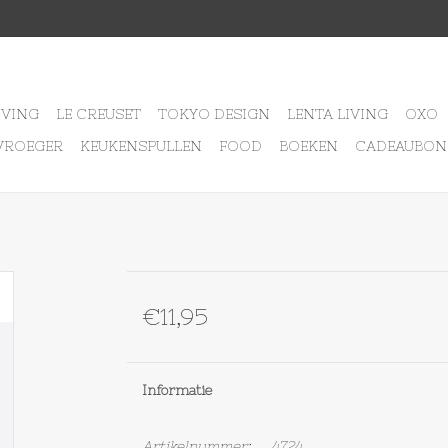
IVING
LE CREUSET
TOKYO DESIGN
LENTA LIVING
OXO
VROEGER
KEUKENSPULLEN
FOOD
BOEKEN
CADEAUBON
€11,95
Informatie
Artikelnummer:
4724