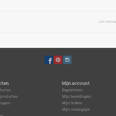
Aan verlang
cten
Mijn account
oducten
Registreren
producten
Mijn bestellingen
dingen
Mijn tickets
Mijn verlanglijst
ed