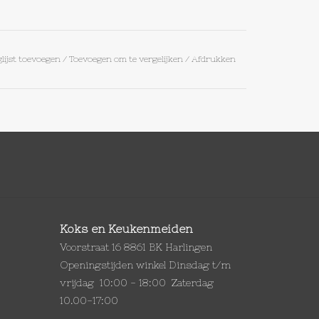
lijst toevoegen
/
Toevoegen om te vergelijken
/
Afdrukken
Koks en Keukenmeiden
Voorstraat 16 8861 BK Harlingen
Openingstijden winkel Dinsdag t/m
vrijdag 10:00 - 18:00 Zaterdag
10.00-17:00