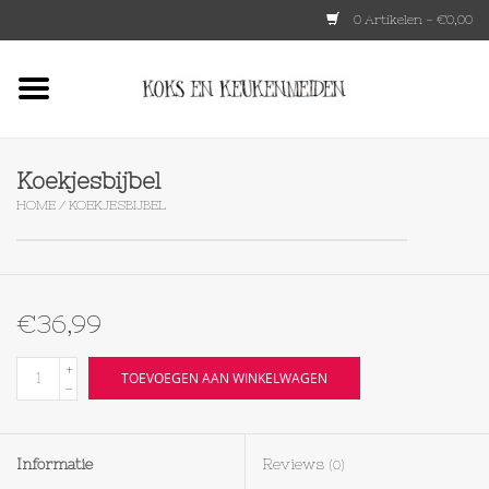
0 Artikelen - €0,00
Home
HKLIVING
Koekjesbijbel
HOME
/
KOEKJESBIJBEL
Le Creuset
Tokyo design
€36,99
Lenta Living
+
TOEVOEGEN AAN WINKELWAGEN
-
OXO
Informatie
Reviews
(0)
Koken