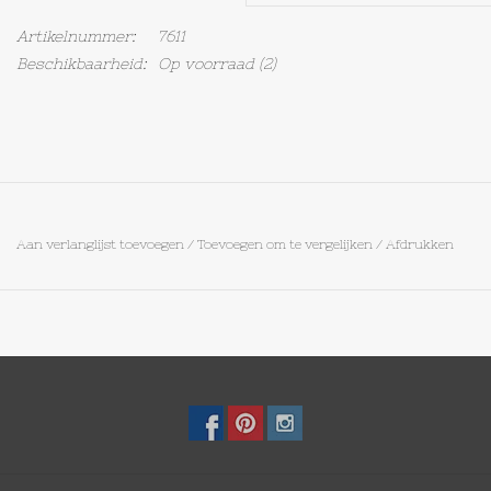
Artikelnummer:
7611
Op Tafel
Beschikbaarheid:
Op voorraad
(2)
Koffie & Thee
Lifestyle
Vroeger
Aan verlanglijst toevoegen
/
Toevoegen om te vergelijken
/
Afdrukken
Keukenspullen
Food
Boeken
Cadeaubon