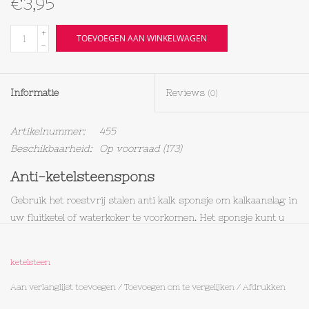
€3,95
Textiel
+
TOEVOEGEN AAN WINKELWAGEN
-
Bakken
Informatie
Reviews
(0)
Hout
Artikelnummer:
455
Olieflessen
Beschikbaarheid:
Op voorraad
(173)
Anti-ketelsteenspons
Gebruik het roestvrij stalen anti kalk sponsje om kalkaanslag in
uw fluitketel of waterkoker te voorkomen. Het sponsje kunt u
gewoon mee koken met het water en het ketelsteen zal zich aan
het sponsje hechten. Het sponsje af en toe onder de stromende
ketelsteen
kraan uitknijpen om kalk te verwijderen. U kunt het anti-
ketelsteensponsje daarna opnieuw gebruiken.An
Aan verlanglijst toevoegen
/
Toevoegen om te vergelijken
/
Afdrukken