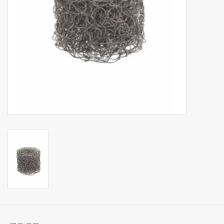
Op Tafel
Koffie & Thee
Lifestyle
Vroeger
Keukenspullen
Food
Boeken
Cadeaubon