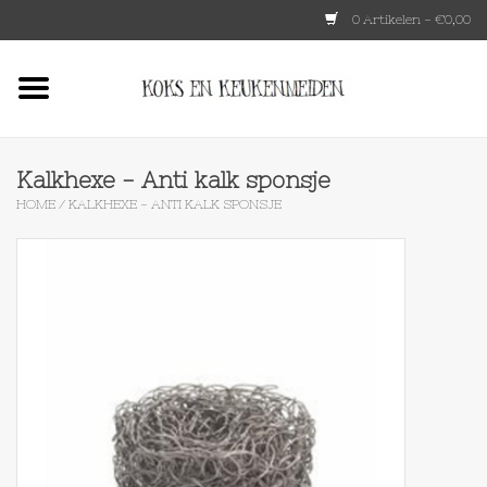
0 Artikelen - €0,00
Home
HKLIVING
Kalkhexe - Anti kalk sponsje
HOME
/
KALKHEXE - ANTI KALK SPONSJE
Le Creuset
Tokyo design
Lenta Living
OXO
Koken