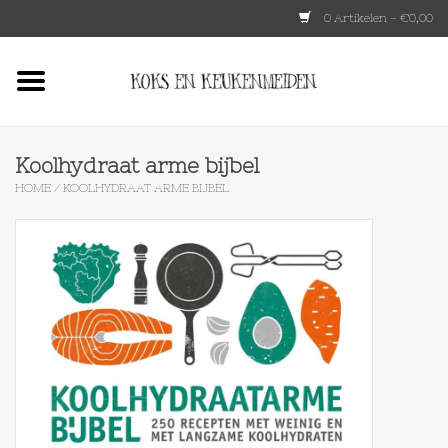
0 Artikelen - €0,00
Home
HKLIVING
Koolhydraat arme bijbel
HOME
/
KOOLHYDRAAT ARME BIJBEL
Le Creuset
Tokyo design
Lenta Living
OXO
Koken