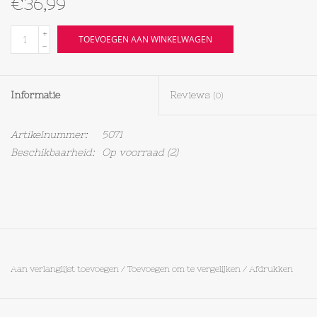
€36,99
Textiel
+
TOEVOEGEN AAN WINKELWAGEN
-
Bakken
Informatie
Reviews
(0)
Hout
Artikelnummer:
5071
Olieflessen
Beschikbaarheid:
Op voorraad
(2)
Aan verlanglijst toevoegen
/
Toevoegen om te vergelijken
/
Afdrukken