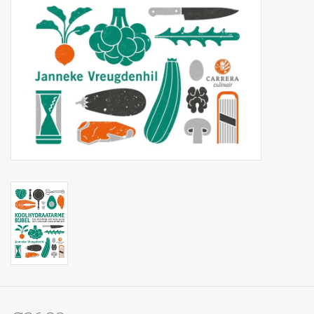
Op Tafel
Koffie & Thee
Lifestyle
Vroeger
Keukenspullen
Food
Boeken
Cadeaubon