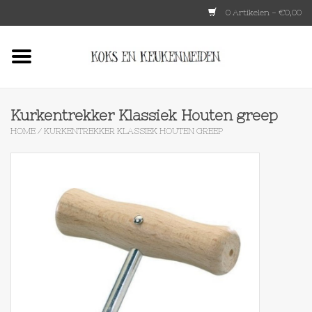
0 Artikelen - €0,00
Home
HKLIVING
Kurkentrekker Klassiek Houten greep
HOME
/
KURKENTREKKER KLASSIEK HOUTEN GREEP
Le Creuset
Tokyo design
Lenta Living
OXO
Koken