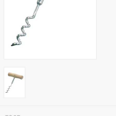
Op Tafel
Koffie & Thee
Lifestyle
Vroeger
Keukenspullen
Food
Boeken
Cadeaubon