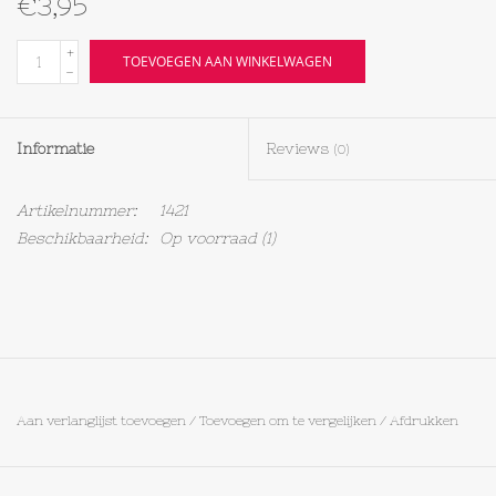
€3,95
Textiel
+
TOEVOEGEN AAN WINKELWAGEN
-
Bakken
Informatie
Reviews
(0)
Hout
Artikelnummer:
1421
Olieflessen
Beschikbaarheid:
Op voorraad
(1)
Aan verlanglijst toevoegen
/
Toevoegen om te vergelijken
/
Afdrukken