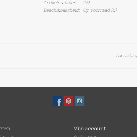
Artikelnummer:
199
Beschikbaarheid:
Op voorraad
(11)
Aan verlang
cten
Mijn account
oducten
Registreren