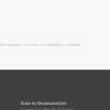
lijst toevoegen
/
Toevoegen om te vergelijken
/
Afdrukken
Koks en Keukenmeiden
Voorstraat 16 8861 BK Harlingen