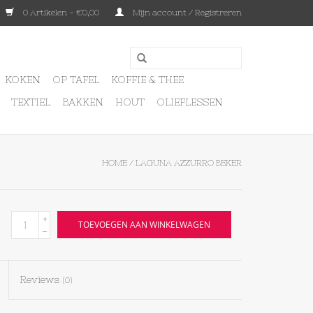
0 Artikelen - €0,00
Mijn account / Registreren
KOKEN
OP TAFEL
KOFFIE & THEE
TEXTIEL
BAKKEN
HOUT
OLIEFLESSEN
HOME
/
LAGUNA AZZURRO BEKER
+
TOEVOEGEN AAN WINKELWAGEN
-
Reviews
(0)