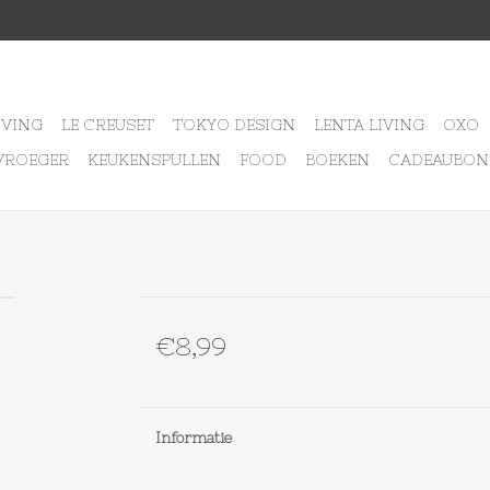
IVING
LE CREUSET
TOKYO DESIGN
LENTA LIVING
OXO
VROEGER
KEUKENSPULLEN
FOOD
BOEKEN
CADEAUBON
€8,99
Informatie