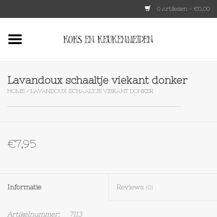
0 Artikelen - €0,00
Home
HKLIVING
Lavandoux schaaltje viekant donker
HOME
/
LAVANDOUX SCHAALTJE VIEKANT DONKER
Le Creuset
Tokyo design
€7,95
Lenta Living
OXO
Informatie
Reviews
(0)
Koken
Artikelnummer:
7113