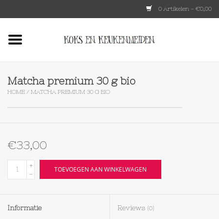
0 Artikelen - €0,00
Home
HKLIVING
Matcha premium 30 g bio
HOME
/
MATCHA PREMIUM 30 G BIO
Le Creuset
Tokyo design
€33,00
Lenta Living
+
TOEVOEGEN AAN WINKELWAGEN
-
OXO
Informatie
Reviews
(0)
Koken