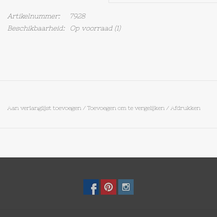
Artikelnummer:
7928
Op Tafel
Beschikbaarheid:
Op voorraad
(1)
Koffie & Thee
Lifestyle
Vroeger
Aan verlanglijst toevoegen
/
Toevoegen om te vergelijken
/
Afdrukken
Keukenspullen
Food
Boeken
Cadeaubon