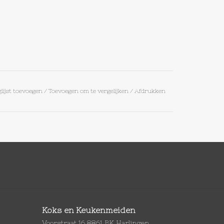
lijst toevoegen
/
Toevoegen om te vergelijken
/
Afdrukken
Koks en Keukenmeiden
Voorstraat 16 8861 BK Harlingen