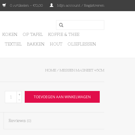
0 Artikelen - €0,00
Mijn account / Registreren
KOKEN
OP TAFEL
KOFFIE & THEE
TEXTIEL
BAKKEN
HOUT
OLIEFLESSEN
HOME
/
MESSEN MAGNEET 45CM
+
TOEVOEGEN AAN WINKELWAGEN
-
Reviews
(0)