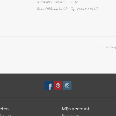
Artikelnummer:
7132
Beschikbaarheid:
Op voorraad
(1)
Aan verlang
cten
Mijn account
oducten
Registreren