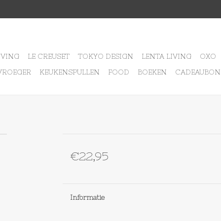
IVING
LE CREUSET
TOKYO DESIGN
LENTA LIVING
OXO
VROEGER
KEUKENSPULLEN
FOOD
BOEKEN
CADEAUBON
€22,95
Informatie