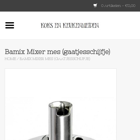
0 Artikelen - €0,00
Home
HKLIVING
Bamix Mixer mes (gaatjesschijfje)
HOME
/
BAMIX MIXER MES (GAATJESSCHIJFJE)
Le Creuset
Tokyo design
Lenta Living
OXO
Koken