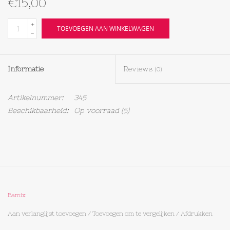
€15,00
Textiel
+
TOEVOEGEN AAN WINKELWAGEN
-
Bakken
Informatie
Reviews
(0)
Hout
Artikelnummer:
345
Olieflessen
Beschikbaarheid:
Op voorraad
(5)
Bamix
Aan verlanglijst toevoegen
/
Toevoegen om te vergelijken
/
Afdrukken