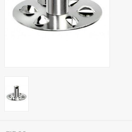
Op Tafel
Koffie & Thee
Lifestyle
Vroeger
Keukenspullen
Food
Boeken
Cadeaubon