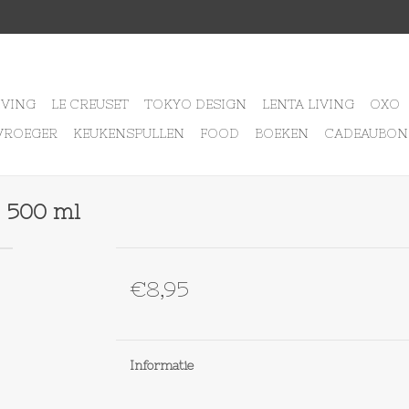
IVING
LE CREUSET
TOKYO DESIGN
LENTA LIVING
OXO
VROEGER
KEUKENSPULLEN
FOOD
BOEKEN
CADEAUBON
 500 ml
€8,95
Informatie