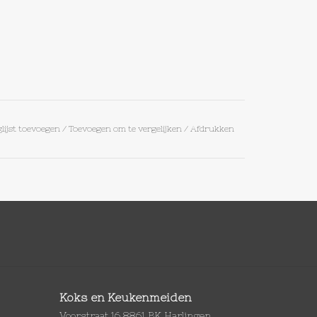
lijst toevoegen
/
Toevoegen om te vergelijken
/
Afdrukken
Koks en Keukenmeiden
Voorstraat 16 8861 BK Harlingen