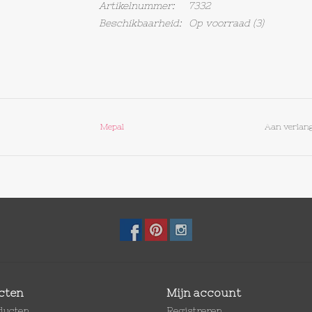
Artikelnummer:
7332
Beschikbaarheid:
Op voorraad
(3)
Mepal
Aan verlang
cten
Mijn account
oducten
Registreren