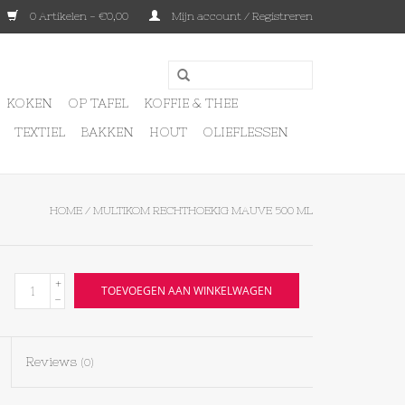
0 Artikelen - €0,00
Mijn account / Registreren
KOKEN
OP TAFEL
KOFFIE & THEE
TEXTIEL
BAKKEN
HOUT
OLIEFLESSEN
HOME
/
MULTIKOM RECHTHOEKIG MAUVE 500 ML
+
TOEVOEGEN AAN WINKELWAGEN
-
Reviews
(0)