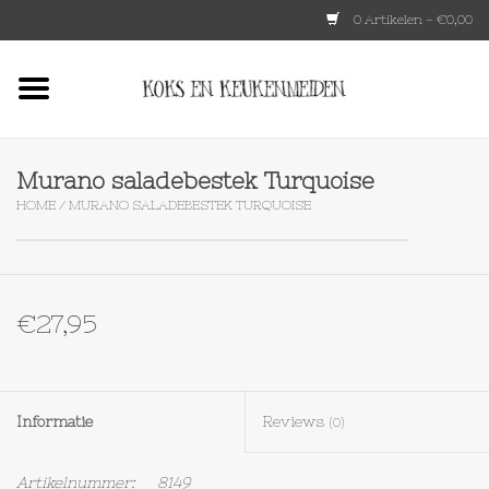
0 Artikelen - €0,00
Home
HKLIVING
Murano saladebestek Turquoise
HOME
/
MURANO SALADEBESTEK TURQUOISE
Le Creuset
Tokyo design
€27,95
Lenta Living
OXO
Informatie
Reviews
(0)
Koken
Artikelnummer:
8149