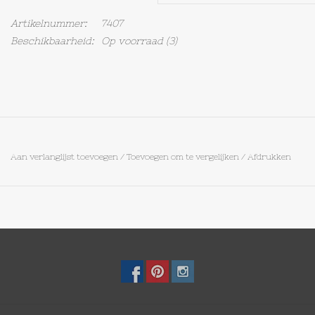
Artikelnummer:
7407
Op Tafel
Beschikbaarheid:
Op voorraad
(3)
Koffie & Thee
Lifestyle
Vroeger
Aan verlanglijst toevoegen
/
Toevoegen om te vergelijken
/
Afdrukken
Keukenspullen
Food
Boeken
Cadeaubon