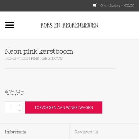
0 Artikelen - €0,00
Home
HKLIVING
Neon pink kerstboom
HOME
/
NEON PINK KERSTBOOM
Le Creuset
Tokyo design
€6,95
Lenta Living
+
TOEVOEGEN AAN WINKELWAGEN
-
OXO
Informatie
Reviews
(0)
Koken